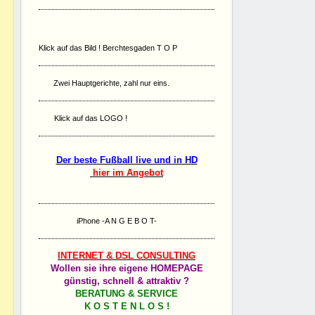
Klick auf das Bild ! Berchtesgaden T O P
Zwei Hauptgerichte, zahl nur eins.
Klick auf das LOGO !
Der beste Fußball live und in HD
hier im Angebot
iPhone -A N G E B O T-
INTERNET & DSL CONSULTING
Wollen sie ihre eigene HOMEPAGE
günstig, schnell & attraktiv ?
BERATUNG & SERVICE
K O S T E N L O S !