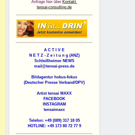
Anfrage hier über
Kontakt.
tensai-consulting.de
A C T I V E
N E T Z - Z e i t u n g (ANZ)
Schleißheimer NEWS
mail@tensai-press.de
Bildagentur hokus-fokus
(Deutscher Presse Verband/DPV)
Artist tensai MAXX
FACEBOOK
INSTAGRAM
tensaimaxx
Telefon: +49 (089) 317 18 05
HOTLINE: +49 173 80 72 77 9