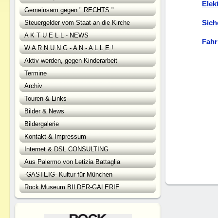
Elek
Gemeinsam gegen " RECHTS "
Sich
Steuergelder vom Staat an die Kirche
A K T U E L L - NEWS
Fahr
W A R N U N G - A N - A L L E !
Aktiv werden, gegen Kinderarbeit
Termine
Archiv
Touren & Links
Bilder & News
Bildergalerie
Kontakt & Impressum
Internet & DSL CONSULTING
Aus Palermo von Letizia Battaglia
-GASTEIG- Kultur für München
Rock Museum BILDER-GALERIE