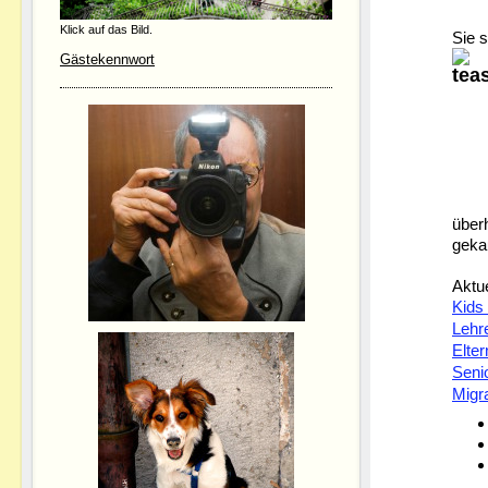
Klick auf das Bild.
Sie s
Gästekennwort
überh
geka
Aktue
Kids
Lehr
Elter
Seni
Migr