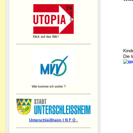
Klick auf das Bild !
Kind
Die I
Wie komme ich wohin ?
Unterschleißheim I N F O .