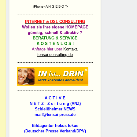
iPhone -A N G E B O T-
INTERNET & DSL CONSULTING
Wollen sie ihre eigene HOMEPAGE
günstig, schnell & attraktiv ?
BERATUNG & SERVICE
K O S T E N L O S !
Anfrage hier über
Kontakt.
tensai-consulting.de
A C T I V E
N E T Z - Z e i t u n g (ANZ)
Schleißheimer NEWS
mail@tensai-press.de
Bildagentur hokus-fokus
(Deutscher Presse Verband/DPV)