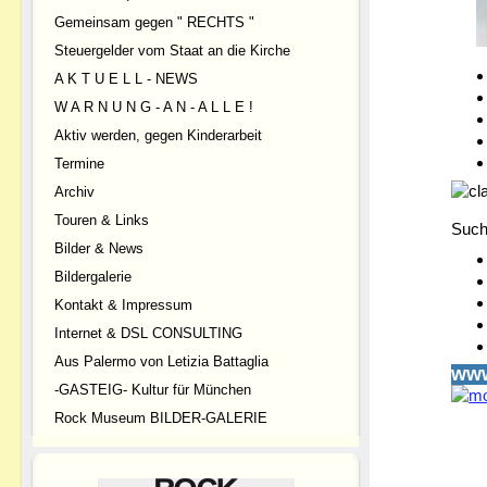
Gemeinsam gegen " RECHTS "
Steuergelder vom Staat an die Kirche
A K T U E L L - NEWS
W A R N U N G - A N - A L L E !
Aktiv werden, gegen Kinderarbeit
Termine
Archiv
Touren & Links
Suc
Bilder & News
Bildergalerie
Kontakt & Impressum
Internet & DSL CONSULTING
Aus Palermo von Letizia Battaglia
www
-GASTEIG- Kultur für München
Rock Museum BILDER-GALERIE