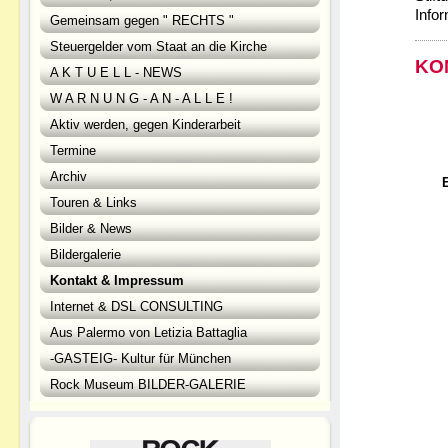
Infor
Gemeinsam gegen " RECHTS "
Steuergelder vom Staat an die Kirche
KO
A K T U E L L - NEWS
W A R N U N G - A N - A L L E !
Aktiv werden, gegen Kinderarbeit
Termine
Archiv
Touren & Links
Bilder & News
Bildergalerie
Kontakt & Impressum
Internet & DSL CONSULTING
Aus Palermo von Letizia Battaglia
-GASTEIG- Kultur für München
Rock Museum BILDER-GALERIE