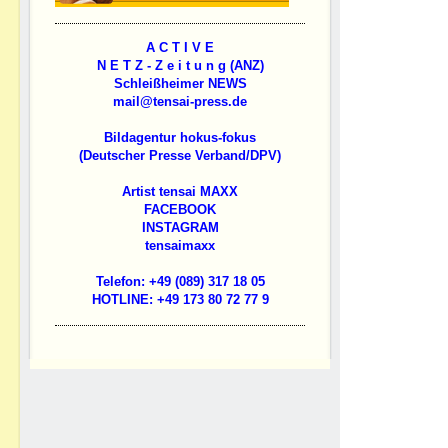
A C T I V E
N E T Z - Z e i t u n g (ANZ)
Schleißheimer NEWS
mail@tensai-press.de
Bildagentur hokus-fokus
(Deutscher Presse Verband/DPV)
Artist tensai MAXX
FACEBOOK
INSTAGRAM
tensaimaxx
Telefon: +49 (089) 317 18 05
HOTLINE: +49 173 80 72 77 9