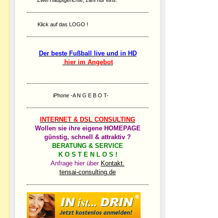
Klick auf das LOGO !
Der beste Fußball live und in HD
hier im Angebot
iPhone -A N G E B O T-
INTERNET & DSL CONSULTING
Wollen sie ihre eigene HOMEPAGE
günstig, schnell & attraktiv ?
BERATUNG & SERVICE
K O S T E N L O S !
Anfrage hier über
Kontakt.
tensai-consulting.de