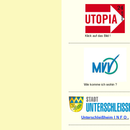
Klick auf das Bild !
Wie komme ich wohin ?
Unterschleißheim I N F O .