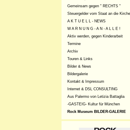
Gemeinsam gegen " RECHTS "
Steuergelder vom Staat an die Kirch
A K T U E L L - NEWS
W A R N U N G - A N - A L L E !
Aktiv werden, gegen Kinderarbeit
Termine
Archiv
Touren & Links
Bilder & News
Bildergalerie
Kontakt & Impressum
Internet & DSL CONSULTING
Aus Palermo von Letizia Battaglia
-GASTEIG- Kultur für München
Rock Museum BILDER-GALERIE