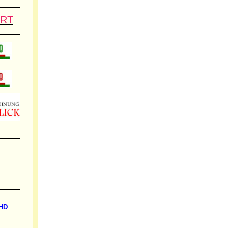
ART
 HD