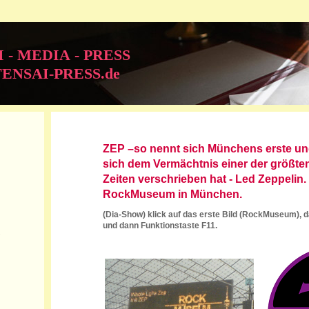
DIA - PRESS
-PRESS.de
ZEP –so nennt sich Münchens erste und
sich dem Vermächtnis einer der größte
Zeiten verschrieben hat - Led Zeppelin
RockMuseum in München.
(Dia-Show) klick auf das erste Bild (RockMuseum), d
und dann Funktionstaste F11.
S