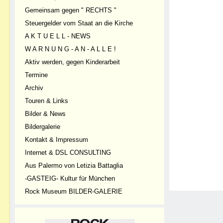
Gemeinsam gegen " RECHTS "
Steuergelder vom Staat an die Kirche
A K T U E L L - NEWS
W A R N U N G - A N - A L L E !
Aktiv werden, gegen Kinderarbeit
Termine
Archiv
Touren & Links
Bilder & News
Bildergalerie
Kontakt & Impressum
Internet & DSL CONSULTING
Aus Palermo von Letizia Battaglia
-GASTEIG- Kultur für München
Rock Museum BILDER-GALERIE