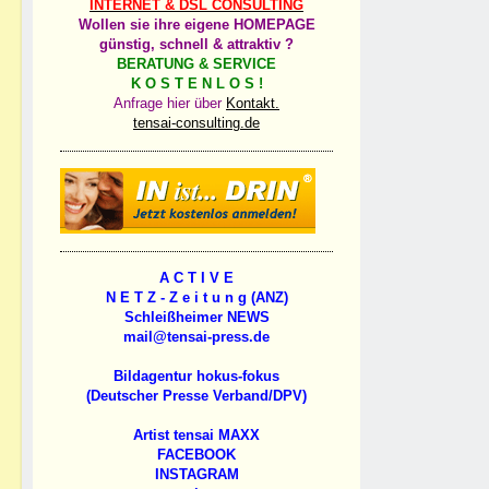
INTERNET & DSL CONSULTING
Wollen sie ihre eigene HOMEPAGE
günstig, schnell & attraktiv ?
BERATUNG & SERVICE
K O S T E N L O S !
Anfrage hier über
Kontakt.
tensai-consulting.de
A C T I V E
N E T Z - Z e i t u n g (ANZ)
Schleißheimer NEWS
mail@tensai-press.de
Bildagentur hokus-fokus
(Deutscher Presse Verband/DPV)
Artist tensai MAXX
FACEBOOK
INSTAGRAM